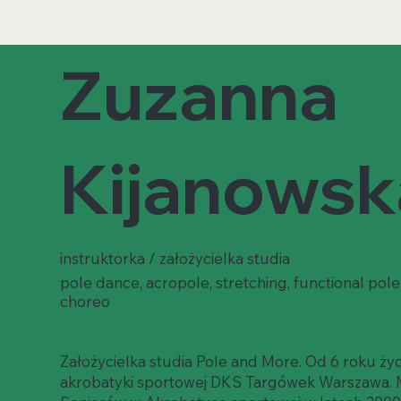
Zuzanna
Kijanowsk
instruktorka / założycielka studia
pole dance, acropole, stretching, functional pol
choreo
Założycielka studia Pole and More. Od 6 roku ży
akrobatyki sportowej DKS Targówek Warszawa. Mi