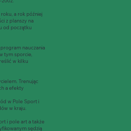
-2002.
oku, a rok później
ci z planszy na
u od początku
 program nauczania
w tym sporcie,
eślić w kilku
cielem. Trenując
ch a efekty
ód w Pole Sport i
dów w kraju.
t i pole art a także
rtyfikowanym sędzią