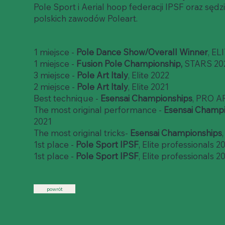
Pole Sport i Aerial hoop federacji IPSF oraz sęd
polskich zawodów Poleart.
1 miejsce -
Pole Dance Show/Overall Winner
, EL
1 miejsce -
Fusion Pole Championship,
STARS 20
3 miejsce -
Pole Art Italy
, Elite 2022
2 miejsce -
Pole Art Italy
, Elite 2021
Best technique -
Esensai Championships
, PRO A
The most original performance -
Esensai Champ
2021
The most original tricks-
Esensai Championships
1st place -
Pole Sport IPSF
, Elite professionals 2
1st place -
Pole Sport IPSF
, Elite professionals 2
powrót