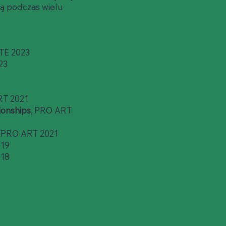
zią podczas wielu
ITE 2023
23
RT 2021
ionships
, PRO ART
, PRO ART 2021
019
018