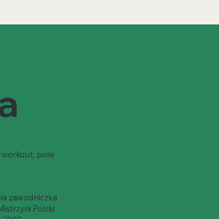
a
e workout, pole
cia zawodniczka
strzyni Polski