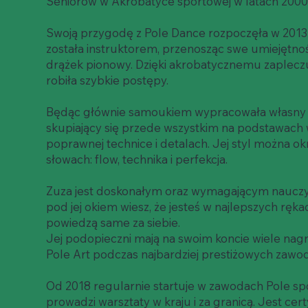
Seniorów w Akrobatyce sportowej w latach 2000
Swoją przygodę z Pole Dance rozpoczęła w 2013 r
została instruktorem, przenosząc swe umiejętnoś
drążek pionowy. Dzięki akrobatycznemu zaplecz
robiła szybkie postępy.
Będąc głównie samoukiem wypracowała własny
skupiający się przede wszystkim na podstawach 
poprawnej technice i detalach. Jej styl można okr
słowach: flow, technika i perfekcja.
Zuza jest doskonałym oraz wymagającym nauczy
pod jej okiem wiesz, że jesteś w najlepszych ręka
powiedzą same za siebie.
Jej podopieczni mają na swoim koncie wiele nagr
Pole Art podczas najbardziej prestiżowych zawo
Od 2018 regularnie startuje w zawodach Pole spor
prowadzi warsztaty w kraju i za granicą. Jest ce